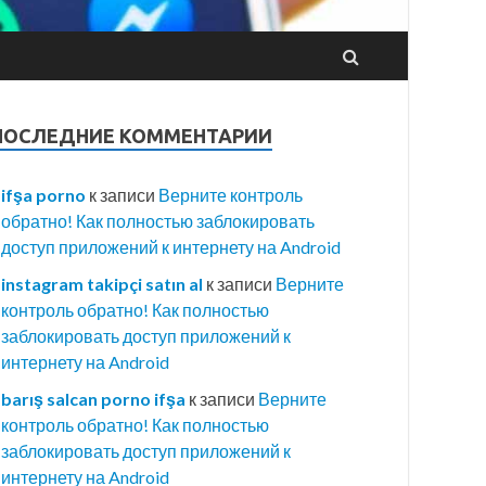
ПОСЛЕДНИЕ КОММЕНТАРИИ
ifşa porno
к записи
Верните контроль
обратно! Как полностью заблокировать
доступ приложений к интернету на Android
instagram takipçi satın al
к записи
Верните
контроль обратно! Как полностью
заблокировать доступ приложений к
интернету на Android
barış salcan porno ifşa
к записи
Верните
контроль обратно! Как полностью
заблокировать доступ приложений к
интернету на Android