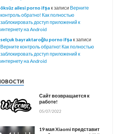
öksüz ailesi porno ifşa
к записи
Верните
контроль обратно! Как полностью
заблокировать доступ приложений к
интернету на Android
selçuk bayraktaroğlu porno ifşa
к записи
Верните контроль обратно! Как полностью
заблокировать доступ приложений к
интернету на Android
НОВОСТИ
Сайт возвращается к
работе!
05/07/2022
19 мая Xiaomi представит