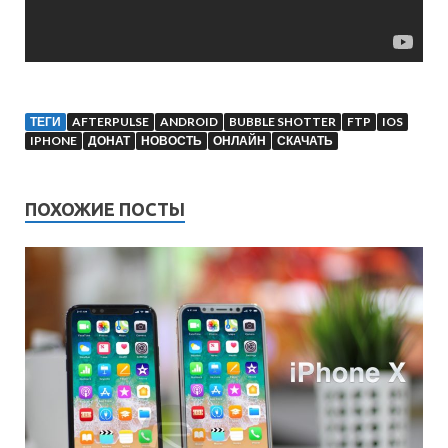
ТЕГИ
AFTERPULSE
ANDROID
BUBBLE SHOTTER
FTP
IOS
IPHONE
ДОНАТ
НОВОСТЬ
ОНЛАЙН
СКАЧАТЬ
ПОХОЖИЕ ПОСТЫ