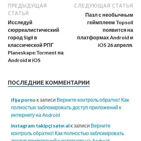
ПРЕДЫДУЩАЯ
СЛЕДУЮЩАЯ СТАТЬЯ
СТАТЬЯ
Пазл с необычным
Исследуй
геймплеем Topsoil
сюрреалистический
появится на
город Sigil в
платформах Android и
классической РПГ
iOS 26 апреля.
Planeskape:Torment на
Android и iOS
ПОСЛЕДНИЕ КОММЕНТАРИИ
ifşa porno
к записи
Верните контроль обратно! Как
полностью заблокировать доступ приложений к
интернету на Android
instagram takipçi satın al
к записи
Верните
контроль обратно! Как полностью заблокировать
доступ приложений к интернету на Android