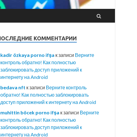
ПОСЛЕДНИЕ КОММЕНТАРИИ
kadir özkaya porno ifşa
к записи
Верните
контроль обратно! Как полностью
заблокировать доступ приложений к
интернету на Android
bedava nft
к записи
Верните контроль
обратно! Как полностью заблокировать
доступ приложений к интернету на Android
muhittin böcek porno ifşa
к записи
Верните
контроль обратно! Как полностью
заблокировать доступ приложений к
интернету на Android