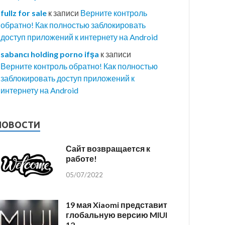
fullz for sale
к записи
Верните контроль
обратно! Как полностью заблокировать
доступ приложений к интернету на Android
sabancı holding porno ifşa
к записи
Верните контроль обратно! Как полностью
заблокировать доступ приложений к
интернету на Android
НОВОСТИ
Сайт возвращается к
работе!
05/07/2022
19 мая Xiaomi представит
глобальную версию MIUI
12