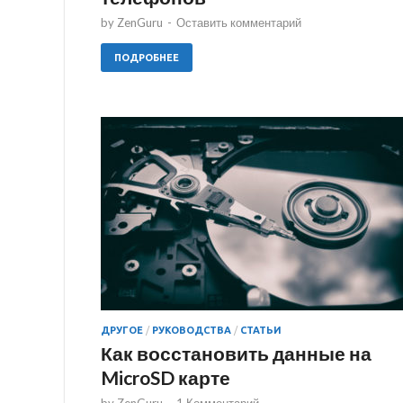
by
ZenGuru
-
Оставить комментарий
ПОДРОБНЕЕ
ДРУГОЕ
/
РУКОВОДСТВА
/
СТАТЬИ
Как восстановить данные на
MicroSD карте
by
ZenGuru
-
1 Комментарий