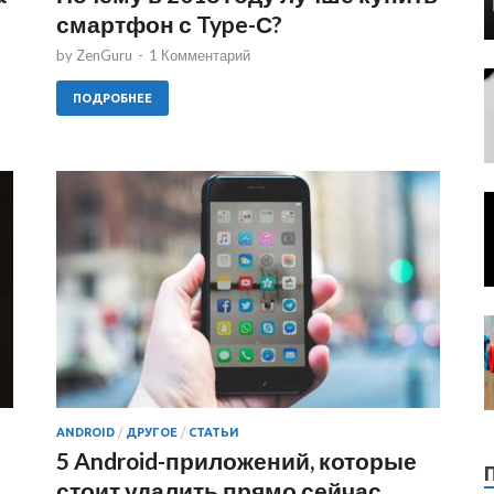
смартфон с Type-С?
by
ZenGuru
-
1 Комментарий
ПОДРОБНЕЕ
ANDROID
/
ДРУГОЕ
/
СТАТЬИ
5 Android-приложений, которые
стоит удалить прямо сейчас