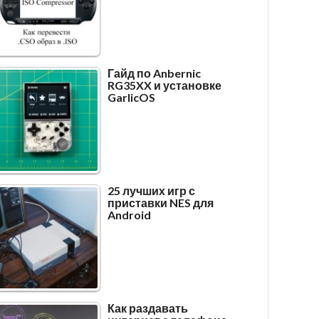
Гайд по Anbernic
RG35XX и установке
GarlicOS
25 лучших игр с
приставки NES для
Android
Как раздавать