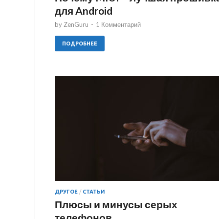
для Android
by
ZenGuru
-
1 Комментарий
ПОДРОБНЕЕ
ДРУГОЕ
/
СТАТЬИ
Плюсы и минусы серых
телефонов