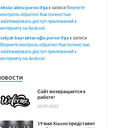
öksüz ailesi porno ifşa
к записи
Верните
контроль обратно! Как полностью
заблокировать доступ приложений к
интернету на Android
selçuk bayraktaroğlu porno ifşa
к записи
Верните контроль обратно! Как полностью
заблокировать доступ приложений к
интернету на Android
НОВОСТИ
Сайт возвращается к
работе!
05/07/2022
19 мая Xiaomi представит