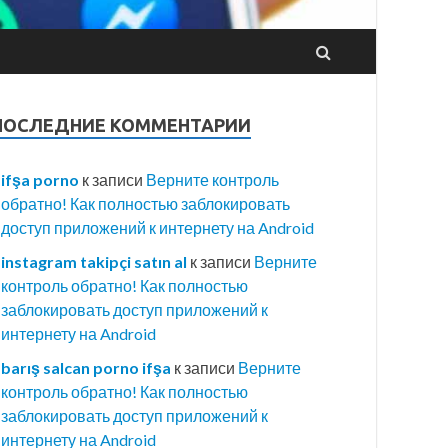
ПОСЛЕДНИЕ КОММЕНТАРИИ
ifşa porno
к записи
Верните контроль
обратно! Как полностью заблокировать
доступ приложений к интернету на Android
instagram takipçi satın al
к записи
Верните
контроль обратно! Как полностью
заблокировать доступ приложений к
интернету на Android
barış salcan porno ifşa
к записи
Верните
контроль обратно! Как полностью
заблокировать доступ приложений к
интернету на Android