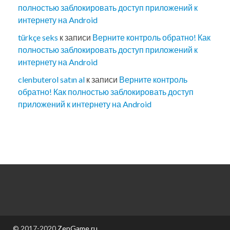
полностью заблокировать доступ приложений к
интернету на Android
türkçe seks
к записи
Верните контроль обратно! Как
полностью заблокировать доступ приложений к
интернету на Android
clenbuterol satın al
к записи
Верните контроль
обратно! Как полностью заблокировать доступ
приложений к интернету на Android
© 2017-2020
ZenGame.ru