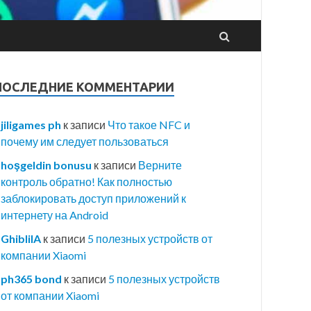
ПОСЛЕДНИЕ КОММЕНТАРИИ
jiligames ph
к записи
Что такое NFC и
почему им следует пользоваться
hoşgeldin bonusu
к записи
Верните
контроль обратно! Как полностью
заблокировать доступ приложений к
интернету на Android
GhibliIA
к записи
5 полезных устройств от
компании Xiaomi
ph365 bond
к записи
5 полезных устройств
от компании Xiaomi