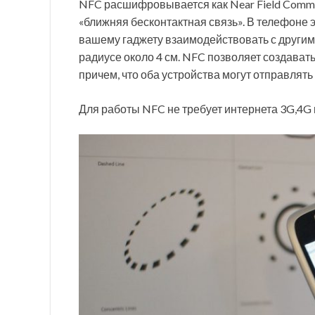
NFC расшифровывается как Near Field Commu
«ближняя бесконтактная связь». В телефоне э
вашему гаджету взаимодействовать с другим
радиусе около 4 см. NFC позволяет создава
причем, что оба устройства могут отправлят
Для работы NFC не требует интернета 3G,4G 