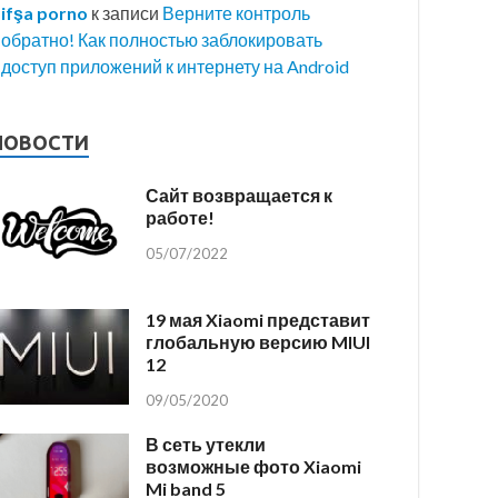
ifşa porno
к записи
Верните контроль
обратно! Как полностью заблокировать
доступ приложений к интернету на Android
НОВОСТИ
Сайт возвращается к
работе!
05/07/2022
19 мая Xiaomi представит
глобальную версию MIUI
12
09/05/2020
В сеть утекли
возможные фото Xiaomi
Mi band 5