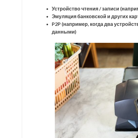
Устройство чтения / записи (напри
Эмуляция банковской и других кар
P
2
P
(например, когда два устройс
данными)