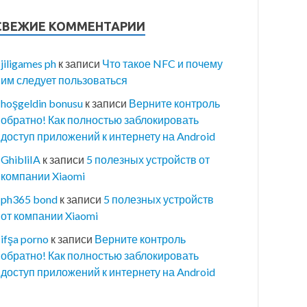
СВЕЖИЕ КОММЕНТАРИИ
jiligames ph
к записи
Что такое NFC и почему
им следует пользоваться
hoşgeldin bonusu
к записи
Верните контроль
обратно! Как полностью заблокировать
доступ приложений к интернету на Android
GhibliIA
к записи
5 полезных устройств от
компании Xiaomi
ph365 bond
к записи
5 полезных устройств
от компании Xiaomi
ifşa porno
к записи
Верните контроль
обратно! Как полностью заблокировать
доступ приложений к интернету на Android